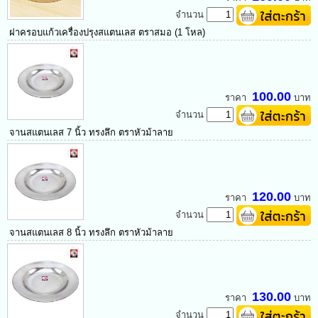
จำนวน
ฝาครอบแก้วเครื่องปรุงสแตนเลส ตราสมอ (1 โหล)
100.00
ราคา
บาท
จำนวน
จานสแตนเลส 7 นิ้ว ทรงลึก ตราหัวม้าลาย
120.00
ราคา
บาท
จำนวน
จานสแตนเลส 8 นิ้ว ทรงลึก ตราหัวม้าลาย
130.00
ราคา
บาท
จำนวน