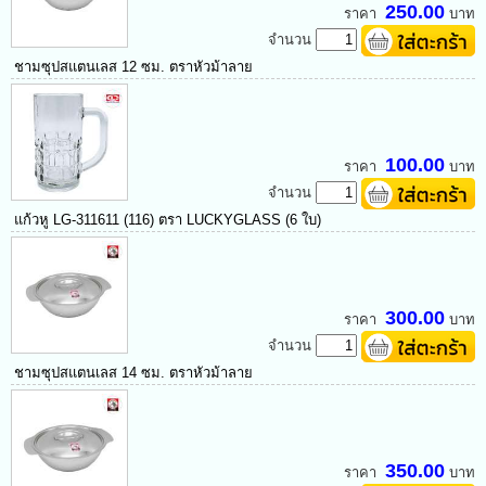
250.00
ราคา
บาท
จำนวน
ชามซุปสแตนเลส 12 ซม. ตราหัวม้าลาย
100.00
ราคา
บาท
จำนวน
แก้วหู LG-311611 (116) ตรา LUCKYGLASS (6 ใบ)
300.00
ราคา
บาท
จำนวน
ชามซุปสแตนเลส 14 ซม. ตราหัวม้าลาย
350.00
ราคา
บาท