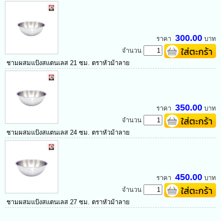
300.00
ราคา
บาท
จำนวน
ชามผสมแป้งสแตนเลส 21 ซม. ตราหัวม้าลาย
350.00
ราคา
บาท
จำนวน
ชามผสมแป้งสแตนเลส 24 ซม. ตราหัวม้าลาย
450.00
ราคา
บาท
จำนวน
ชามผสมแป้งสแตนเลส 27 ซม. ตราหัวม้าลาย