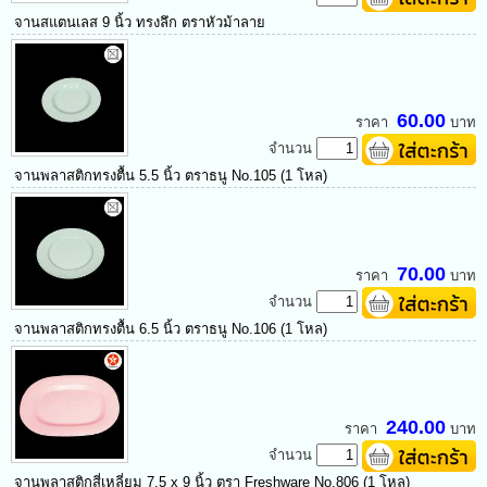
จานสแตนเลส 9 นิ้ว ทรงลึก ตราหัวม้าลาย
60.00
ราคา
บาท
จำนวน
จานพลาสติกทรงตื้น 5.5 นิ้ว ตราธนู No.105 (1 โหล)
70.00
ราคา
บาท
จำนวน
จานพลาสติกทรงตื้น 6.5 นิ้ว ตราธนู No.106 (1 โหล)
240.00
ราคา
บาท
จำนวน
จานพลาสติกสี่เหลี่ยม 7.5 x 9 นิ้ว ตรา Freshware No.806 (1 โหล)