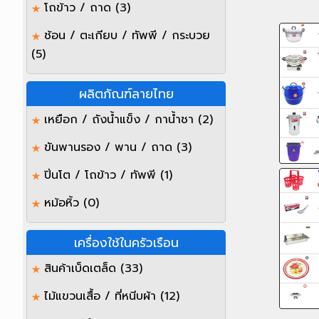
โถข้าว / ถาด
(3)
ช้อน / ตะเกียบ / ทัพพี / กระบวย
(5)
ผลิตภัณฑ์ลายไทย
เหยือก / ถังน้ำแข็ง / กาน้ำชา
(2)
ขันพานรอง / พาน / ถาด
(3)
ปิ่นโต / โถข้าว / ทัพพี
(1)
หม้อหิ้ว
(0)
เครื่องใช้ในครัวเรือน
สินค้าเบ็ดเตล็ด
(33)
ไม้แขวนเสื้อ / ที่หนีบผ้า
(12)