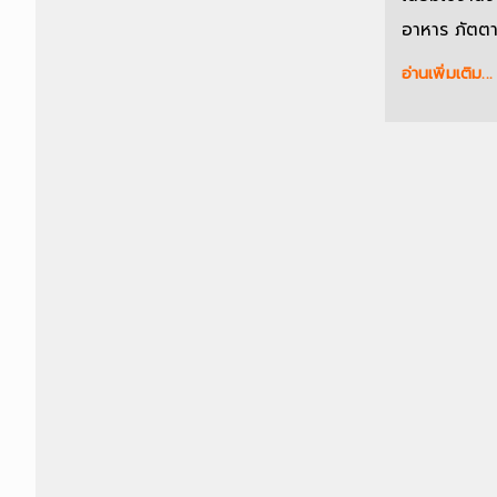
อาหาร ภัตตาค
อ่านเพิ่มเติม...