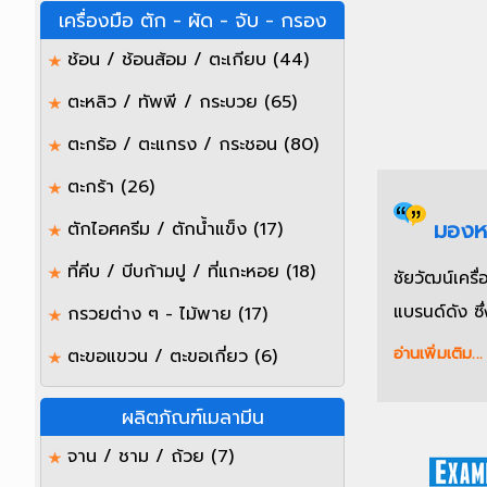
เครื่องมือ ตัก - ผัด - จับ - กรอง
ช้อน / ช้อนส้อม / ตะเกียบ
(44)
ตะหลิว / ทัพพี / กระบวย
(65)
ตะกร้อ / ตะแกรง / กระชอน
(80)
ตะกร้า
(26)
มองหา
ตักไอศครีม / ตักน้ำแข็ง
(17)
ที่คีบ / บีบก้ามปู / ที่แกะหอย
(18)
ชัยวัฒน์เคร
แบรนด์ดัง ซึ
กรวยต่าง ๆ - ไม้พาย
(17)
ตะขอแขวน / ตะขอเกี่ยว
(6)
อ่านเพิ่มเติม...
ผลิตภัณฑ์เมลามีน
จาน / ชาม / ถ้วย
(7)