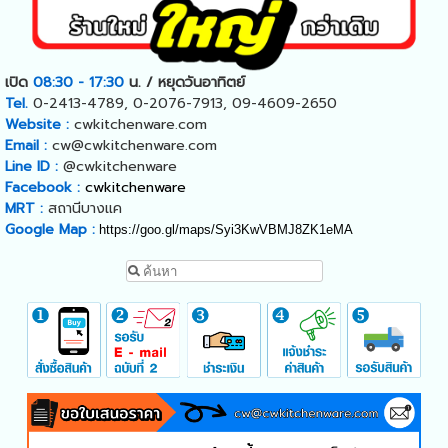
เปิด
08:30 - 17:30
น. / หยุดวันอาทิตย์
Tel.
0-2413-4789, 0-2076-7913, 09-4609-2650
Website :
cwkitchenware.com
Email :
cw@cwkitchenware.com
Line ID :
@cwkitchenware
Facebook :
cwkitchenware
MRT :
สถานีบางแค
Google Map :
https://goo.gl/maps/Syi3KwVBMJ8ZK1eMA